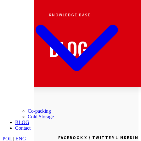
KNOWLEDGE BASE
BLOG
Co-packing
Cold Storage
BLOG
Contact
|
|
FACEBOOK
X / TWITTER
LINKEDIN
POL
|
ENG