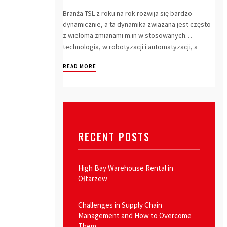
Branża TSL z roku na rok rozwija się bardzo
dynamicznie, a ta dynamika związana jest często
z wieloma zmianami m.in w stosowanych
technologia, w robotyzacji i automatyzacji, a
nawe...
READ MORE
RECENT POSTS
High Bay Warehouse Rental in
Ołtarzew
Challenges in Supply Chain
Management and How to Overcome
Them