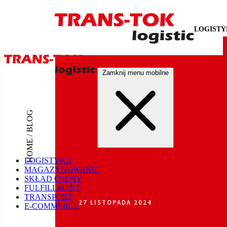
LOGIST
Zamknij menu mobilne
HOME / BLOG
LOGISTYKA
MAGAZYNOWANIE
SKŁAD CELNY
FULFILLMENT
TRANSPORT
27 LISTOPADA 2024
E-COMMERCE