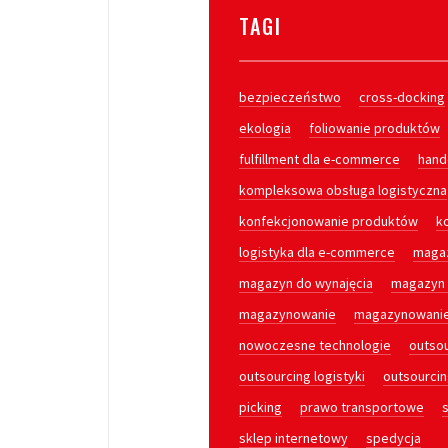
TAGI
bezpieczeństwo
cross-docking
ekologia
foliowanie produktów
fulfillment dla e-commerce
hand
kompleksowa obsługa logistyczna
konfekcjonowanie produktów
k
logistyka dla e-commerce
maga
magazyn do wynajęcia
magazyn 
magazynowanie
magazynowani
nowoczesne technologie
outsou
outsourcing logistyki
outsourcin
picking
prawo transportowe
sklep internetowy
spedycja