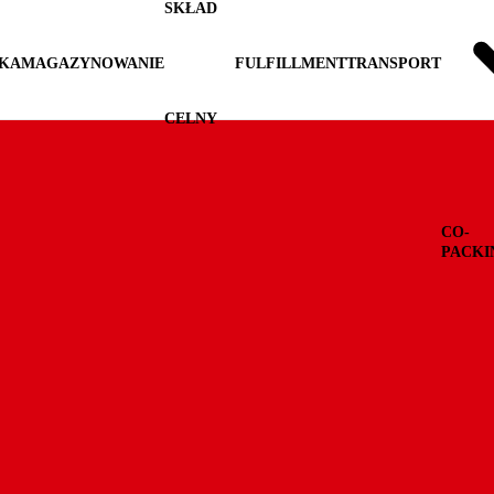
SKŁAD
YKA
MAGAZYNOWANIE
FULFILLMENT
TRANSPORT
CELNY
CO-
PACKI