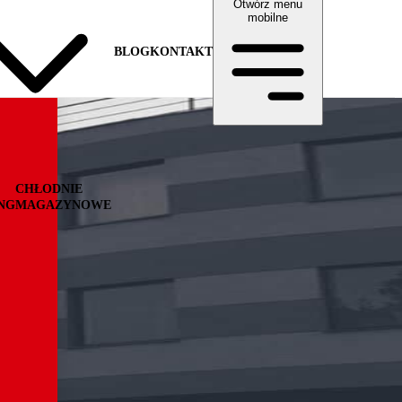
Otwórz menu
mobilne
BLOG
KONTAKT
CHŁODNIE
NG
MAGAZYNOWE