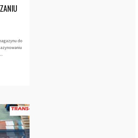
ZANIU
 magazynu do
agazynowaniu
..