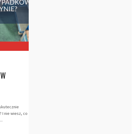
ÓW
 skutecznie
I nie wiesz, co
..