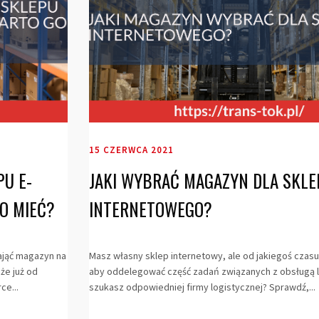
15 CZERWCA 2021
U E-
JAKI WYBRAĆ MAGAZYN DLA SKLE
O MIEĆ?
INTERNETOWEGO?
ająć magazyn na
Masz własny sklep internetowy, ale od jakiegoś czasu
że już od
aby oddelegować część zadań związanych z obsługą l
ce...
szukasz odpowiedniej firmy logistycznej? Sprawdź,...