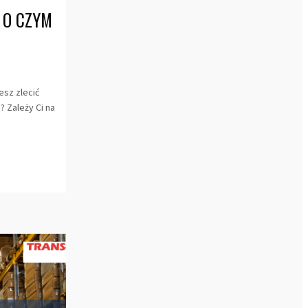
 O CZYM
esz zlecić
 Zależy Ci na