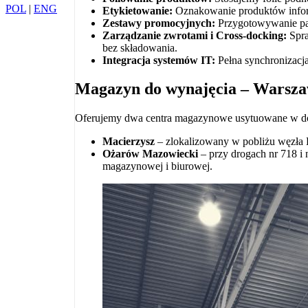
POL
|
ENG
Etykietowanie:
Oznakowanie produktów inform
Zestawy promocyjnych:
Przygotowywanie pak
Zarządzanie zwrotami i Cross-docking:
Spra
bez składowania.
Integracja systemów IT:
Pełna synchronizacja
Magazyn do wynajęcia – Warsz
Oferujemy dwa centra magazynowe usytuowane w do
Macierzysz
– zlokalizowany w pobliżu węzła 
Ożarów Mazowiecki
– przy drogach nr 718 i 
magazynowej i biurowej.