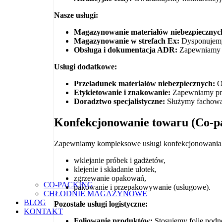
Nasze usługi:
Magazynowanie materiałów niebezpiecznych
Magazynowanie w strefach Ex:
Dysponujemy 
Obsługa i dokumentacja ADR:
Zapewniamy k
Usługi dodatkowe:
Przeładunek materiałów niebezpiecznych:
O
Etykietowanie i znakowanie:
Zapewniamy pra
Doradztwo specjalistyczne:
Służymy fachową 
Konfekcjonowanie towaru (Co-p
Zapewniamy kompleksowe usługi konfekcjonowania pr
wklejanie próbek i gadżetów,
klejenie i składanie ulotek,
zgrzewanie opakowań,
CO-PACKING
pakowanie i przepakowywanie (usługowe).
CHŁODNIE MAGAZYNOWE
BLOG
Pozostałe usługi logistyczne:
KONTAKT
Foliowanie produktów:
Stosujemy folie podn