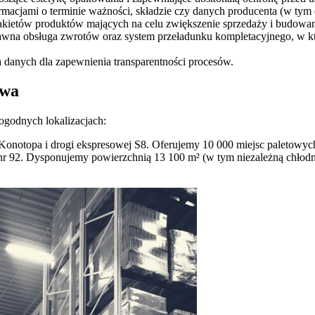
acjami o terminie ważności, składzie czy danych producenta (w tym 
ietów produktów mających na celu zwiększenie sprzedaży i budowanie 
wna obsługa zwrotów oraz system przeładunku kompletacyjnego, w któ
 danych dla zapewnienia transparentności procesów.
awa
godnych lokalizacjach:
Konotopa i drogi ekspresowej S8. Oferujemy 10 000 miejsc paletowyc
nr 92. Dysponujemy powierzchnią 13 100 m² (w tym niezależną chłodni