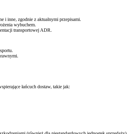
e i inne, zgodnie z aktualnymi przepisami.
grożenia wybuchem.
ntacji transportowej ADR.
sportu.
prawnymi.
ierające łańcuch dostaw, takie jak:
szkodzeniami (również dla niestandardowych jednostek sprzedaży).