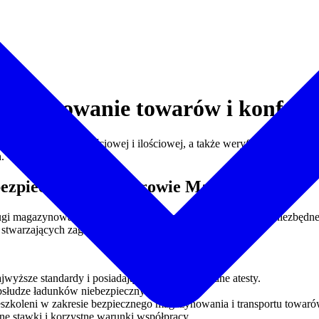
agazynowanie towarów i konfek
czesnej kontroli jakościowej i ilościowej, a także weryfikacji innych
.
bezpiecznych w Ożarowie Mazowieckim
ługi magazynowania materiałów niebezpiecznych. Posiadamy niezbędne z
stwarzających zagrożenie.
wyższe standardy i posiadają wszystkie niezbędne atesty.
obsłudze ładunków niebezpiecznych.
szkoleni w zakresie bezpiecznego magazynowania i transportu towaró
 stawki i korzystne warunki współpracy.