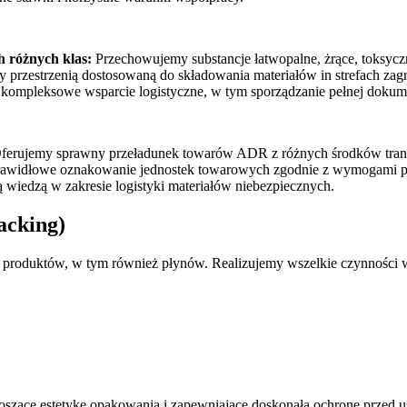
 różnych klas:
Przechowujemy substancje łatwopalne, żrące, toksyczn
przestrzenią dostosowaną do składowania materiałów in strefach za
ompleksowe wsparcie logistyczne, w tym sporządzanie pełnej dokume
ferujemy sprawny przeładunek towarów ADR z różnych środków tran
widłowe oznakowanie jednostek towarowych zgodnie z wymogami 
wiedzą w zakresie logistyki materiałów niebezpiecznych.
acking)
oduktów, w tym również płynów. Realizujemy wszelkie czynności wsp
oszące estetykę opakowania i zapewniające doskonałą ochronę przed u