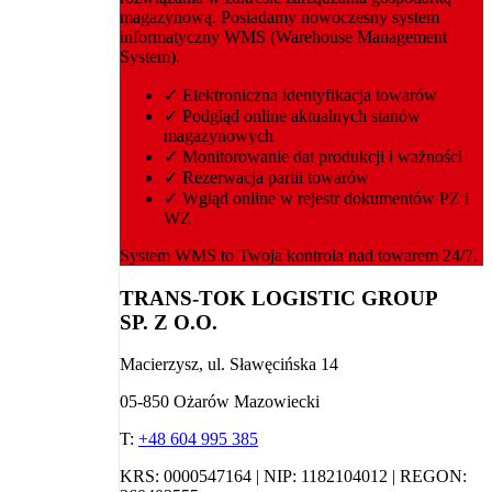
magazynową. Posiadamy nowoczesny system
informatyczny WMS (Warehouse Management
System).
✓
Elektroniczna identyfikacja towarów
✓
Podgląd online aktualnych stanów
magazynowych
✓
Monitorowanie dat produkcji i ważności
✓
Rezerwacja partii towarów
✓
Wgląd online w rejestr dokumentów PZ i
WZ
System WMS to Twoja kontrola nad towarem 24/7.
TRANS-TOK LOGISTIC GROUP
SP. Z O.O.
Macierzysz, ul. Sławęcińska 14
05-850 Ożarów Mazowiecki
T:
+48 604 995 385
KRS: 0000547164 | NIP: 1182104012 | REGON: