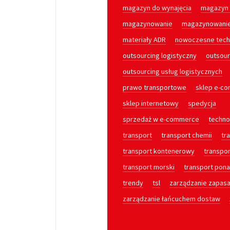
magazyn do wynajęcia
magazyn 
magazynowanie
magazynowani
materiały ADR
nowoczesne tech
outsourcing logistyczny
outsour
outsourcing usług logistycznych
prawo transportowe
sklep e-c
sklep internetowy
spedycja
sprzedaż w e-commerce
techno
transport
transport chemii
tr
transport kontenerowy
transpo
transport morski
transport pon
trendy
tsl
zarządzanie zapas
zarządzanie łańcuchem dostaw