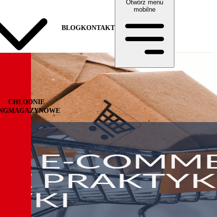
Otwórz menu
mobilne
BLOG
KONTAKT
CHŁODNIE
NG
MAGAZYNOWE