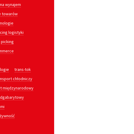
na wynajem
e towarów
nologie
cing logistyki
picking
ommerce
logie
trans-tok
ansport chłodniczy
rt międzynarodowy
adgabarytowy
ami
żywność