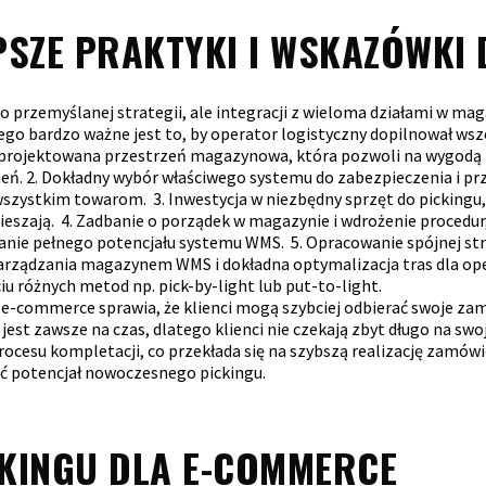
EPSZE PRAKTYKI I WSKAZÓWKI
przemyślanej strategii, ale integracji z wieloma działami w maga
 bardzo ważne jest to, by operator logistyczny dopilnował wszel
projektowana przestrzeń magazynowa, która pozwoli na wygodą pr
ień.
2. Dokładny wybór właściwego systemu do zabezpieczenia i p
 wszystkim towarom.
3. Inwestycja w niezbędny sprzęt do pickingu,
ieszają.
4. Zadbanie o porządek w magazynie i wdrożenie procedur,
anie pełnego potencjału systemu WMS.
5. Opracowanie spójnej s
zarządzania magazynem WMS i dokładna optymalizacja tras dla o
iu różnych metod np. pick-by-light lub put-to-light.
e-commerce sprawia, że klienci mogą szybciej odbierać swoje zam
est zawsze na czas, dlatego klienci nie czekają zbyt długo na s
ocesu kompletacji, co przekłada się na szybszą realizację zamówi
ć potencjał nowoczesnego pickingu.
CKINGU DLA E-COMMERCE