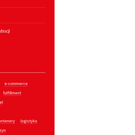
ybucji
e-commerce
fulfillment
el
ontenery
logistyka
zyn