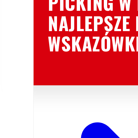
PICKING W
NAJLEPSZE 
WSKAZÓWK