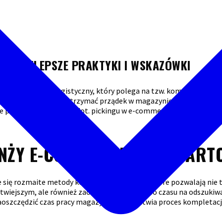
 – NAJLEPSZE PRAKTYKI I WSKAZÓWKI
cznej? To model logistyczny, który polega na tzw. kompletacji to
-commerce pozwala utrzymać prządek w magazynie i sprawia, że k
e praktyki i wskazówki dot. pickingu w e-commerce.
NŻY E-COMMERCE – CO WART
e się rozmaite metody kompletacji towarów, które pozwalają nie 
twiejszym, ale również zaoszczędzić mnóstwo czasu na odszukiwa
aoszczędzić czas pracy magazynierom i ułatwia proces kompletac