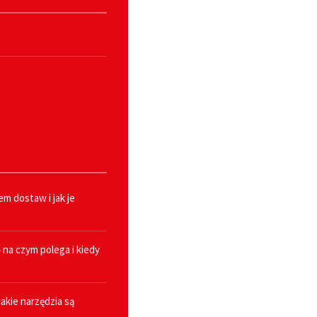
m dostaw i jak je
na czym polega i kiedy
akie narzędzia są