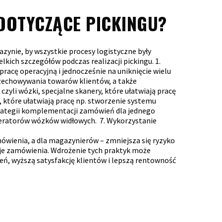
 DOTYCZĄCE PICKINGU?
zynie, by wszystkie procesy logistyczne były
kich szczegółów podczas realizacji pickingu. 1.
acę operacyjną i jednocześnie na uniknięcie wielu
rzechowywania towarów klientów, a także
 czyli wózki, specjalne skanery, które ułatwiają pracę
 które ułatwiają pracę np. stworzenie systemu
trategii komplementacji zamówień dla jednego
peratorów wózków widłowych.
7. Wykorzystanie
ówienia, a dla magazynierów – zmniejsza się ryzyko
woje zamówienia. Wdrożenie tych praktyk może
eń, wyższą satysfakcję klientów i lepszą rentowność