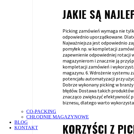
JAKIE SĄ NAJL
Picking zamówień wymaga nie tylko 
odpowiednio uporządkowane. Dlatego
Najważniejsza jest odpowiednio za
pomyłek np. w kompletacji zamów
zapewnienie odpowiedniej rotacji
magazynierom i znacznie ją przyśp
kompletacji zamówień i wykorzyst
magazynu.
6. Wdrożenie systemu 
potencjału automatyzacji przy użyc
Dobrze wykonany picking w branży 
błędów. Dostawa takich produktów j
znacząco zwiększyć efektywność pr
biznesu, dlatego warto wykorzysta
CO-PACKING
CHŁODNIE MAGAZYNOWE
BLOG
KORZYŚCI Z PI
KONTAKT