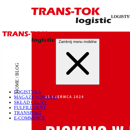
LOGIST
Zamknij menu mobilne
HOME / BLOG
LOGISTYKA
22 CZERWCA 2024
MAGAZYNOWANIE
SKŁAD CELNY
FULFILLMENT
TRANSPORT
E-COMMERCE