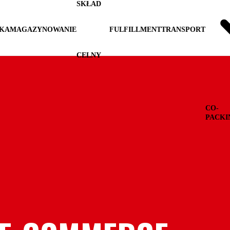
SKŁAD
YKA
MAGAZYNOWANIE
FULFILLMENT
TRANSPORT
CELNY
CO-
PACKI