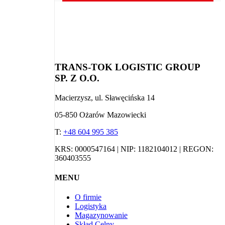
TRANS-TOK LOGISTIC GROUP
SP. Z O.O.
Macierzysz, ul. Sławęcińska 14
05-850 Ożarów Mazowiecki
T:
+48 604 995 385
KRS: 0000547164 | NIP: 1182104012 | REGON:
360403555
MENU
O firmie
Logistyka
Magazynowanie
Skład Celny