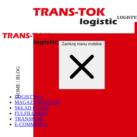
LOGIST
Zamknij menu mobilne
HOME / BLOG
LOGISTYKA
MAGAZYNOWANIE
SKŁAD CELNY
FULFILLMENT
TRANSPORT
E-COMMERCE