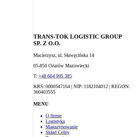
TRANS-TOK LOGISTIC GROUP
SP. Z O.O.
Macierzysz, ul. Sławęcińska 14
05-850 Ożarów Mazowiecki
T:
+48 604 995 385
KRS: 0000547164 | NIP: 1182104012 | REGON:
360403555
MENU
O firmie
Logistyka
Magazynowanie
Skład Celny