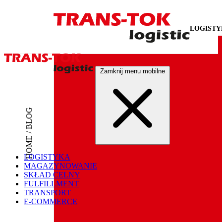
LOGIST
Zamknij menu mobilne
HOME / BLOG
LOGISTYKA
MAGAZYNOWANIE
SKŁAD CELNY
FULFILLMENT
TRANSPORT
E-COMMERCE