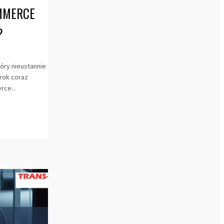
OMMERCE
?
óry nieustannie
rok coraz
rce...