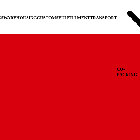
CS
WAREHOUSING
CUSTOMS
FULFILLMENT
TRANSPORT
CO-
PACKING