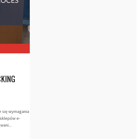
CKING
e się wymagania
 sklepów e-
ani...