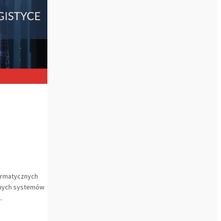
formatycznych
esnych systemów
.