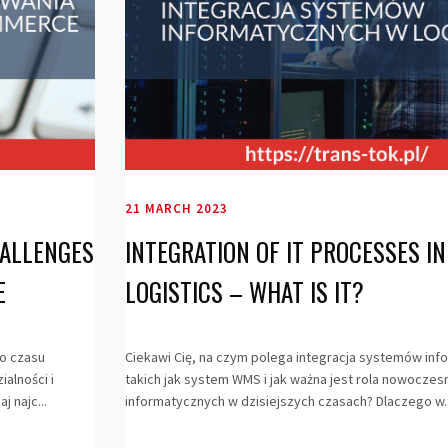
21 MARCH 2023
ALLENGES
INTEGRATION OF IT PROCESSES IN
E
LOGISTICS – WHAT IS IT?
go czasu
Ciekawi Cię, na czym polega integracja systemów in
alności i
takich jak system WMS i jak ważna jest rola nowocz
 najc...
informatycznych w dzisiejszych czasach? Dlaczego w..