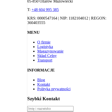
05-850 Ożarów Mazowiecki
T:
+48 604 995 385
KRS: 0000547164 | NIP: 1182104012 | REGON:
360403555
MENU
O firmie
Logistyka
Magazynowanie
Skład Celny
Transport
INFORMACJE
Blog
Kontakt
Polityka prywatności
Szybki Kontakt