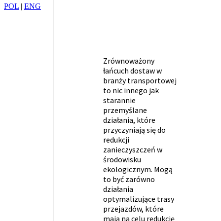
POL
|
ENG
Zrównoważony
łańcuch dostaw w
branży transportowej
to nic innego jak
starannie
przemyślane
działania, które
przyczyniają się do
redukcji
zanieczyszczeń w
środowisku
ekologicznym. Mogą
to być zarówno
działania
optymalizujące trasy
przejazdów, które
mają na celu redukcję