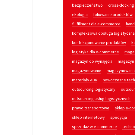
bezpieczeństwo
cross-docking
ekologia
foliowanie produktów
fulfillment dla e-commerce
hand
kompleksowa obsługa logistyczna
konfekcjonowanie produktów
k
logistyka dla e-commerce
maga
magazyn do wynajęcia
magazyn 
magazynowanie
magazynowani
materiały ADR
nowoczesne tech
outsourcing logistyczny
outsour
outsourcing usług logistycznych
prawo transportowe
sklep e-c
sklep internetowy
spedycja
sprzedaż w e-commerce
techno