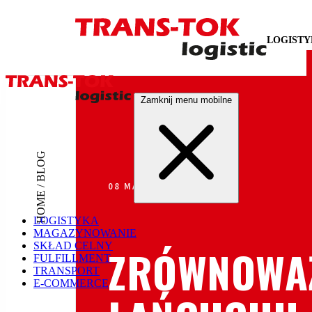
LOGIST
Zamknij menu mobilne
HOME / BLOG
08 MARCA 2024
LOGISTYKA
MAGAZYNOWANIE
SKŁAD CELNY
ZRÓWNOWA
FULFILLMENT
TRANSPORT
E-COMMERCE