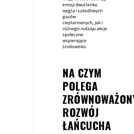
emisji dwutlenku
węgla i szkodliwych
gazów
cieplarnianych, jak i
różnego rodzaju akcje
społeczne
wspierające
środowisko.
NA CZYM
POLEGA
ZRÓWNOWAŻON
ROZWÓJ
ŁAŃCUCHA