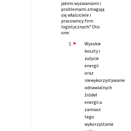
jakimi wyzwaniami i
problemami zmagają
się właściciele i
pracownicy firm
logistycznych? Oto
one:
Wysokie
koszty i
zużycie
energii
oraz
niewykorzystywanie
odnawialnych
źródeł
energii a
zamiast
tego
wykorzystanie