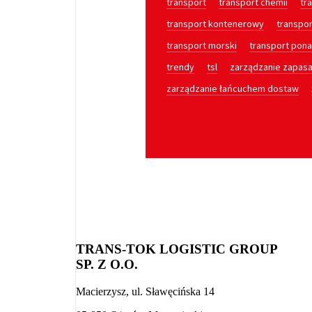
transport
transport chemii
tr
transport kontenerowy
transpo
transport morski
transport pon
trendy
tsl
zarządzanie zapas
zarządzanie łańcuchem dostaw
TRANS-TOK LOGISTIC GROUP
SP. Z O.O.
Macierzysz, ul. Sławęcińska 14