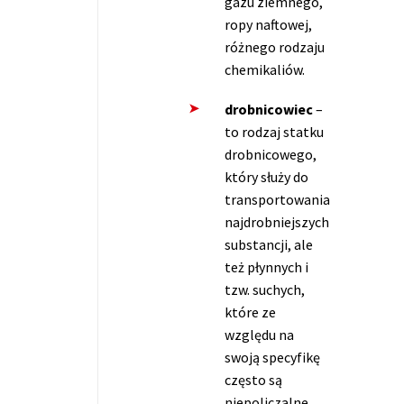
gazu ziemnego,
ropy naftowej,
różnego rodzaju
chemikaliów.
drobnicowiec
–
to rodzaj statku
drobnicowego,
który służy do
transportowania
najdrobniejszych
substancji, ale
też płynnych i
tzw. suchych,
które ze
względu na
swoją specyfikę
często są
niepoliczalne.