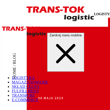
LOGIST
Zamknij menu mobilne
HOME / BLOG
LOGISTYKA
MAGAZYNOWANIE
SKŁAD CELNY
FULFILLMENT
TRANSPORT
06 MAJA 2024
E-COMMERCE