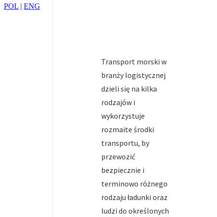
POL
|
ENG
Transport morski w
branży logistycznej
dzieli się na kilka
rodzajów i
wykorzystuje
rozmaite środki
transportu, by
przewozić
bezpiecznie i
terminowo różnego
rodzaju ładunki oraz
ludzi do określonych