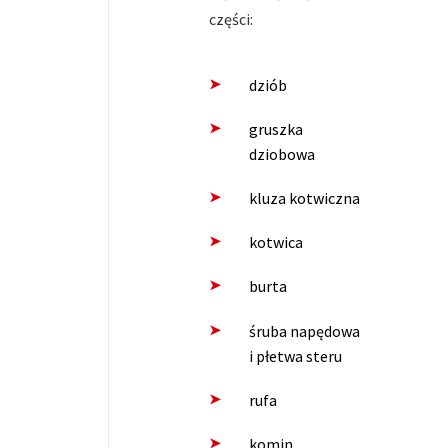
części:
dziób
gruszka
dziobowa
kluza kotwiczna
kotwica
burta
śruba napędowa
i płetwa steru
rufa
komin