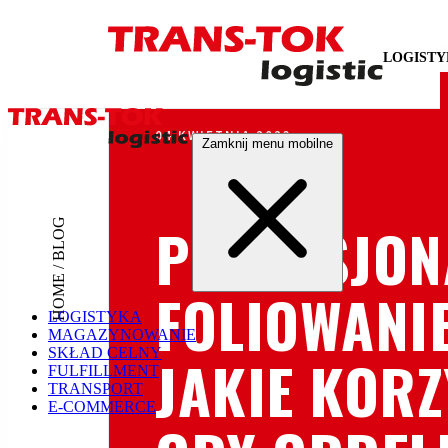
LOGIST
04 KWIETNIA 2023
Zamknij menu mobilne
PROFESJON
HOME / BLOG
FOLIOWANI
LOGISTYKA
MAGAZYNOWANIE
SKŁAD CELNY
JAKIE KORZ
FULFILLMENT
TRANSPORT
E-COMMERCE