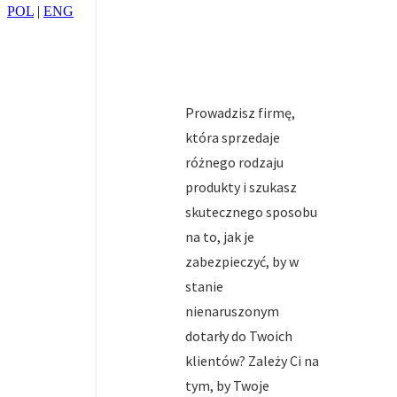
POL
|
ENG
Prowadzisz firmę,
która sprzedaje
różnego rodzaju
produkty i szukasz
skutecznego sposobu
na to, jak je
zabezpieczyć, by w
stanie
nienaruszonym
dotarły do Twoich
klientów? Zależy Ci na
tym, by Twoje