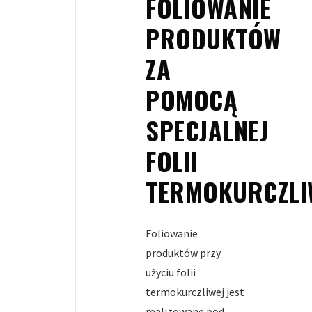
FOLIOWANIE
PRODUKTÓW
ZA
POMOCĄ
SPECJALNEJ
FOLII
TERMOKURCZLI
Foliowanie
produktów przy
użyciu folii
termokurczliwej jest
realizowane pod