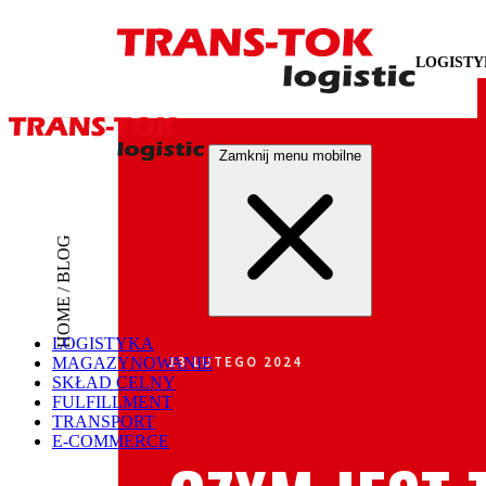
LOGIST
Zamknij menu mobilne
HOME / BLOG
LOGISTYKA
13 LUTEGO 2024
MAGAZYNOWANIE
SKŁAD CELNY
FULFILLMENT
TRANSPORT
E-COMMERCE