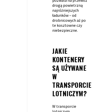
pozwala na przewóz
drogą powietrzną
najróżniejszych
ładunków – od
drobnicowych aż po
te kosztowne czy
niebezpieczne.
JAKIE
KONTENERY
SĄ UŻYWANE
W
TRANSPORCIE
LOTNICZYM?
W transporcie
lotniczym