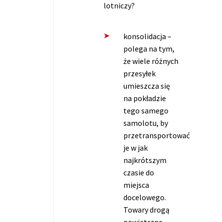
lotniczy?
konsolidacja –
polega na tym,
że wiele różnych
przesyłek
umieszcza się
na pokładzie
tego samego
samolotu, by
przetransportować
je w jak
najkrótszym
czasie do
miejsca
docelowego.
Towary drogą