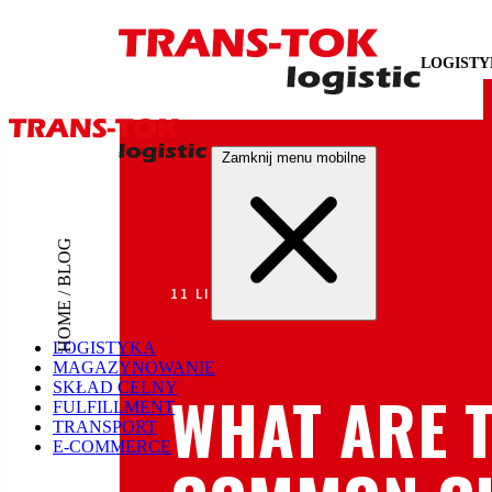
LOGIST
Zamknij menu mobilne
HOME / BLOG
11 LIPCA 2023
LOGISTYKA
MAGAZYNOWANIE
SKŁAD CELNY
WHAT ARE 
FULFILLMENT
TRANSPORT
E-COMMERCE