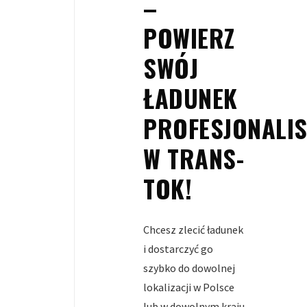
–
POWIERZ
SWÓJ
ŁADUNEK
PROFESJONALI
W TRANS-
TOK!
Chcesz zlecić ładunek
i dostarczyć go
szybko do dowolnej
lokalizacji w Polsce
lub w dowolnym kraju