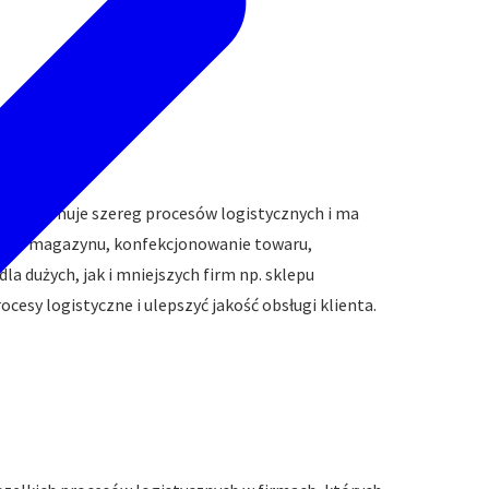
ICJA?
ra obejmuje szereg procesów logistycznych i ma
rt do magazynu, konfekcjonowanie towaru,
a dużych, jak i mniejszych firm np. sklepu
esy logistyczne i ulepszyć jakość obsługi klienta.