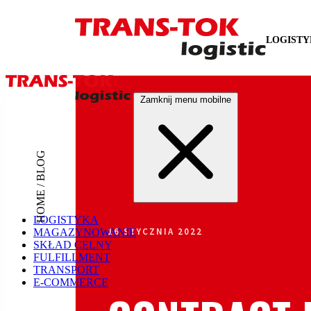
LOGIST
Zamknij menu mobilne
HOME / BLOG
LOGISTYKA
16 STYCZNIA 2022
MAGAZYNOWANIE
SKŁAD CELNY
FULFILLMENT
TRANSPORT
E-COMMERCE