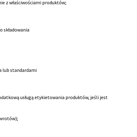
nie z właściwościami produktów;
go składowania
a lub standardami
datkową usługą etykietowania produktów, jeśli jest
wrotów);