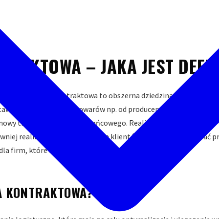
TRAKTOWA – JAKA JEST DEFIN
owa? Logistyka kontraktowa to obszerna dziedzina logistyki, któ
taw: od obsługi dostaw towarów np. od producenta aż po transpo
owy transport do klienta końcowego. Realizowana jest zarówno dl
iej realizować zamówienia dla klientów; lepiej zorganizować proc
dla firm, które nie mają własnego magazynu.
KA KONTRAKTOWA?