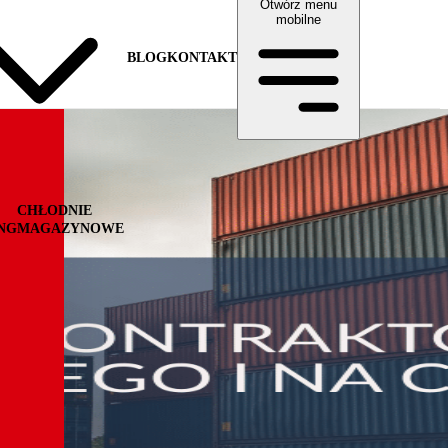
Otwórz menu
mobilne
BLOG
KONTAKT
CHŁODNIE
NG
MAGAZYNOWE