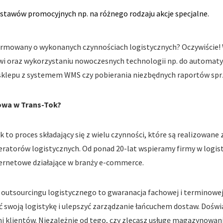
tawów promocyjnych np. na różnego rodzaju akcje specjalne
.
formowany o wykonanych czynnościach logistycznych? Oczywiście! W
owi oraz wykorzystaniu nowoczesnych technologii np. do autom
 sklepu z systemem WMS czy pobierania niezbędnych raportów spr
owa w Trans-Tok?
to proces składający się z wielu czynności, które są realizowane
ratorów logistycznych. Od ponad 20-lat wspieramy firmy w logis
nternetowe działające w branży e-commerce.
 outsourcingu logistycznego to gwaranacja fachowej i terminowej 
swoją logistykę i ulepszyć zarządzanie łańcuchem dostaw. Doświa
i klientów. Niezależnie od tego, czy zlecasz usługę magazynowani