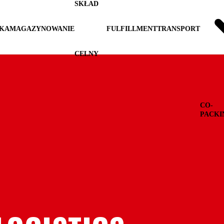
SKŁAD
YKA
MAGAZYNOWANIE
FULFILLMENT
TRANSPORT
CELNY
CO-
PACKI