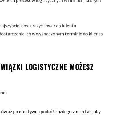
szelkich procesów logistycznych w firmach, których
najszybciej dostarczyć towar do klienta
dostarczenie ich w wyznaczonym terminie do klienta
OWIĄZKI LOGISTYCZNE MOŻESZ
zne:
ców aż po efektywną podróż każdego z nich tak, aby