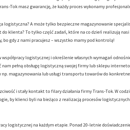
 Trans-Tok masz gwarancję, że każdy proces wykonamy profesjonal
ga logistyczna? A może tylko bezpieczne magazynowanie specjali
do klienta? To tylko część zadań, które na co dzień realizują nas
my, bo gdy z nami pracujesz – wszystko mamy pod kontrolą!
 współpracy logistycznej i określenie własnych wymagań odnośnie 
nam pełną obsługę logistyczną swojej firmy lub sklepu internet
w np. magazynowania lub usługi transportu towarów do konkretne
ciwość i stały kontakt to filary działania firmy Trans-Tok. W cod
e, by klienci byli na bieżąco z realizacją procesów logistycznych
racy logistycznej na każdym etapie. Ponad 20-letnie doświadczen