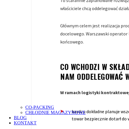
To starannie zaplanowane rozwiąza
właściciele chcą oddelegować dział
Głównym celem jest realizacja proc
docelowego. Warszawski operator l
końcowego.
CO WCHODZI W SKŁAD
NAM ODDELEGOWAĆ 
W ramach logistyki kontraktowej
CO-PACKING
bardzo dokładne planuje wsze
CHŁODNIE MAGAZYNOWE
BLOG
towar bezpiecznie dotarł do
KONTAKT