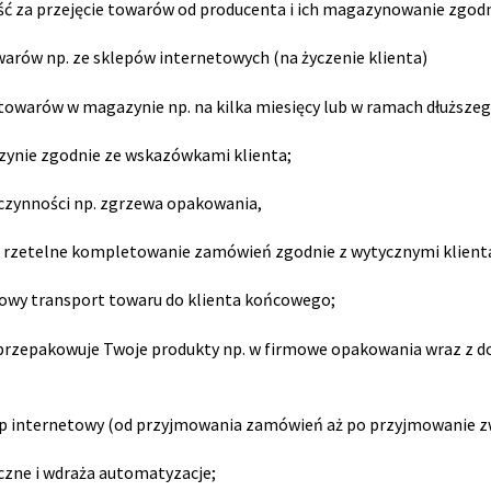
ść za przejęcie towarów od producenta i ich magazynowanie zgod
arów np. ze sklepów internetowych (na życzenie klienta)
 towarów w magazynie np. na kilka miesięcy lub w ramach dłuższe
zynie zgodnie ze wskazówkami klienta;
czynności np. zgrzewa opakowania,
 rzetelne kompletowanie zamówień zgodnie z wytycznymi klient
inowy transport towaru do klienta końcowego;
 przepakowuje Twoje produkty np. w firmowe opakowania wraz z do
p internetowy (od przyjmowania zamówień aż po przyjmowanie z
czne i wdraża automatyzacje;