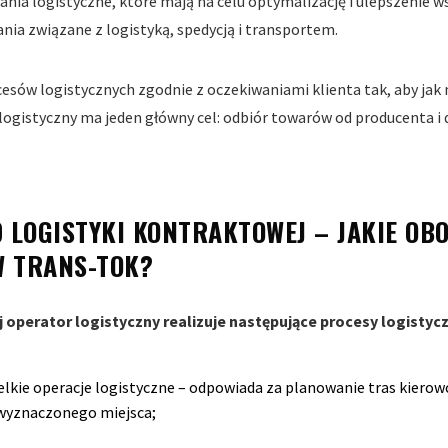
nia logistyczne, które mają na celu optymalizację i ulepszenie w
ania związane z logistyką, spedycją i transportem.
esów logistycznych zgodnie z oczekiwaniami klienta tak, aby jak 
ogistyczny ma jeden główny cel: odbiór towarów od producenta i 
 LOGISTYKI KONTRAKTOWEJ – JAKIE OB
W TRANS-TOK?
 operator logistyczny realizuje następujące procesy logistyc
lkie operacje logistyczne – odpowiada za planowanie tras kierow
 wyznaczonego miejsca;