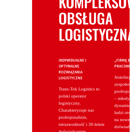
KOMPLEKSO
OBSŁUGA
LOGISTYCZN
INDYWIDUALNE I
„FIRMĘ B
OPTYMALNE
PRACOWN
ROZWIĄZANIA
Jesteśmy
LOGISTYCZNE
zespołem
Trans-Tok Logistics to
profesjon
polski operator
– młodyc
logistyczny.
dynamic
Charakteryzuje nas
ludzi otw
profesjonalizm,
na nowe
niezawodność i 30-letnie
doświadcz
doświadczenie.