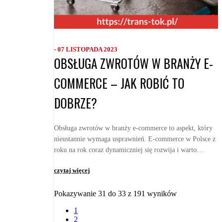
- 07 LISTOPADA 2023
OBSŁUGA ZWROTÓW W BRANŻY E-
COMMERCE – JAK ROBIĆ TO
DOBRZE?
Obsługa zwrotów w branży e-commerce to aspekt, który
nieustannie wymaga usprawnień. E-commerce w Polsce z
roku na rok coraz dynamiczniej się rozwija i warto
pamiętać, że e-commerce to nieodłączny elem...
czytaj więcej
Pokazywanie 31 do 33 z 191 wyników
1
2