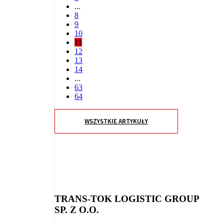
...
8
9
10
11
12
13
14
...
63
64
WSZYSTKIE ARTYKUŁY
TRANS-TOK LOGISTIC GROUP
SP. Z O.O.